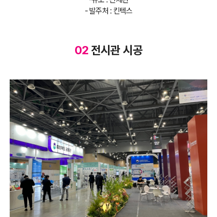
- 발주처 : 킨텍스
02
전시관 시공